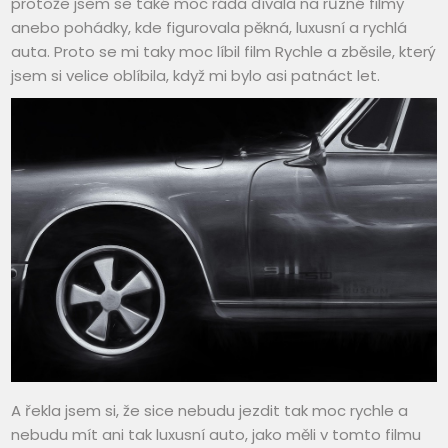
protože jsem se také moc ráda dívala na různé filmy
anebo pohádky, kde figurovala pěkná, luxusní a rychlá
auta. Proto se mi taky moc líbil film Rychle a zběsile, který
jsem si velice oblíbila, když mi bylo asi patnáct let.
A řekla jsem si, že sice nebudu jezdit tak moc rychle a
nebudu mít ani tak luxusní auto, jako měli v tomto filmu