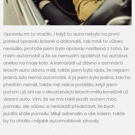
Opravdu mi to stačilo. I když to auto nebylo na první
pohled opravdu krásné a dokonalé, tak mně to vůbec
nevadilo, protože jsem byla opravdu nadšená z toho, že
mám automobil a že se nemusím spoléhat na autobus
anebo na moje kolo. A kamarádi už dávno v osmnácti
letech auto dávno měli, takže jsem byla ráda, že nejsem
jediná, kdo nemá automobil. A já jsem byla jediná, kdo ho
předtím neměl, takže mě velice potěšilo, když jsem
potom i já ani ne v devatenácti letech měla konečně už
vlastní auto. Vím, že se má také jezdit autem moc
pomalu, ale vůbec si nedokáži představit, že bych
jezdila stále pomalu. Miluji adrenalin a vše kolem, takže
by to chtělo i nějaké automobilové závody.