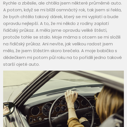
Rychle a zběsile, ale chtěla jsem některé průměrné auto.
A potom, když se mi blížil osmnáctý rok, tak jsem si řekla,
že bych chtěla takový dárek, který se mi vyplatí a bude
opravdu nejlepší. A to, že mi někdo z rodiny zaplatí
řidičský průkaz. A měla jsme opravdu veliké štěstí,
protože tohle se stalo. Moje máma s otcem se mi složili
na řidičský průkaz. Ani nevíte, jak velikou radost jsem
měla, že jsem štěstím skoro brečela. A moje babička s
dědečkem mi potom půl roku na to pořídili jedno takové
starší ojeté auto.