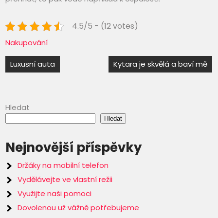
4.5/5 - (12 votes)
Nakupování
Navigace
Luxusní auta
Kytara je skvělá a baví mě
pro
příspěvek
Hledat
Hledat
Nejnovější příspěvky
Držáky na mobilní telefon
Vydělávejte ve vlastní režii
Využijte naši pomoci
Dovolenou už vážně potřebujeme