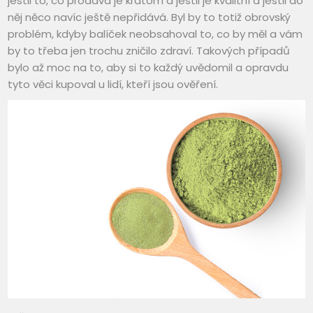
jestli to, co prodává je kratom a jestli je kvalitní a jestli do
něj něco navíc ještě nepřidává. Byl by to totiž obrovský
problém, kdyby balíček neobsahoval to, co by měl a vám
by to třeba jen trochu zničilo zdraví. Takových případů
bylo až moc na to, aby si to každý uvědomil a opravdu
tyto věci kupoval u lidí, kteří jsou ověření.