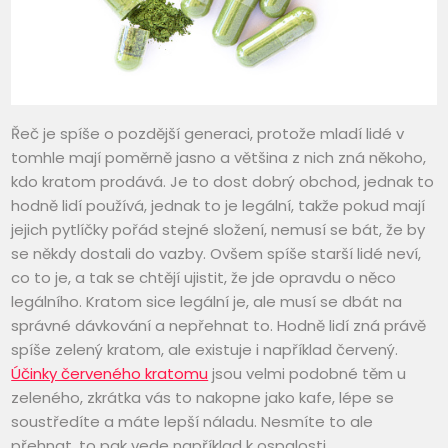
Řeč je spíše o pozdější generaci, protože mladí lidé v
tomhle mají poměrně jasno a většina z nich zná někoho,
kdo kratom prodává. Je to dost dobrý obchod, jednak to
hodně lidí používá, jednak to je legální, takže pokud mají
jejich pytlíčky pořád stejné složení, nemusí se bát, že by
se někdy dostali do vazby. Ovšem spíše starší lidé neví,
co to je, a tak se chtějí ujistit, že jde opravdu o něco
legálního. Kratom sice legální je, ale musí se dbát na
správné dávkování a nepřehnat to.
Hodně lidí zná právě
spíše zelený kratom, ale existuje i například červený.
Účinky červeného kratomu
jsou velmi podobné těm u
zeleného, zkrátka vás to nakopne jako kafe, lépe se
soustředíte a máte lepší náladu. Nesmíte to ale
přehnat, to pak vede například k ospalosti.