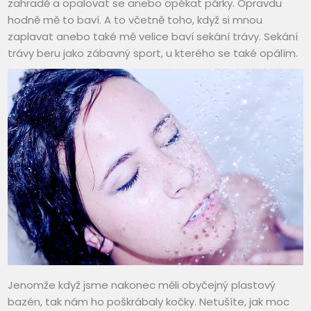
zahradě a opalovat se anebo opékat párky. Opravdu
hodně mě to baví. A to včetně toho, když si mnou
zaplavat anebo také mě velice baví sekání trávy. Sekání
trávy beru jako zábavný sport, u kterého se také opálím.
Jenomže když jsme nakonec měli obyčejný plastový
bazén, tak nám ho poškrábaly kočky. Netušíte, jak moc