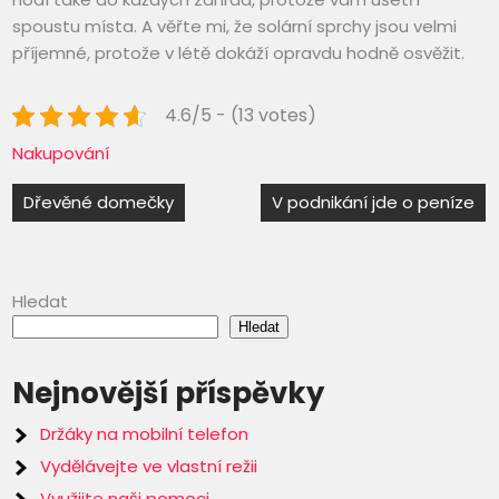
spoustu místa. A věřte mi, že solární sprchy jsou velmi
příjemné, protože v létě dokáží opravdu hodně osvěžit.
4.6/5 - (13 votes)
Nakupování
Navigace
Dřevěné domečky
V podnikání jde o peníze
pro
příspěvek
Hledat
Hledat
Nejnovější příspěvky
Držáky na mobilní telefon
Vydělávejte ve vlastní režii
Využijte naši pomoci