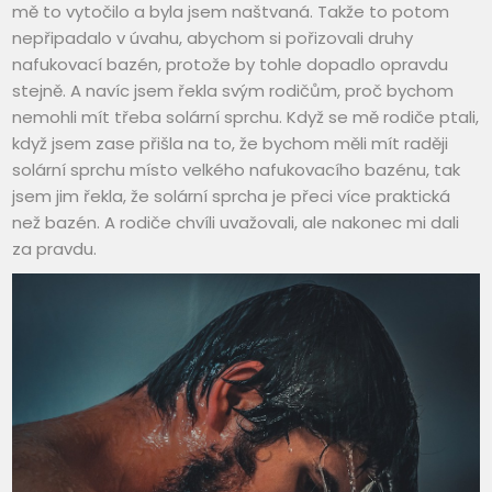
mě to vytočilo a byla jsem naštvaná. Takže to potom
nepřipadalo v úvahu, abychom si pořizovali druhy
nafukovací bazén, protože by tohle dopadlo opravdu
stejně. A navíc jsem řekla svým rodičům, proč bychom
nemohli mít třeba solární sprchu. Když se mě rodiče ptali,
když jsem zase přišla na to, že bychom měli mít raději
solární sprchu místo velkého nafukovacího bazénu, tak
jsem jim řekla, že solární sprcha je přeci více praktická
než bazén. A rodiče chvíli uvažovali, ale nakonec mi dali
za pravdu.