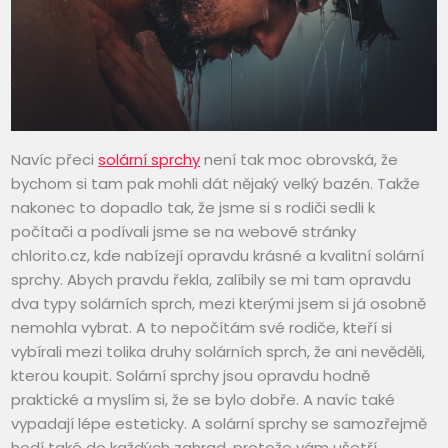
Navíc přeci
solární sprchy
není tak moc obrovská, že
bychom si tam pak mohli dát nějaký velký bazén. Takže
nakonec to dopadlo tak, že jsme si s rodiči sedli k
počítači a podívali jsme se na webové stránky
chlorito.cz, kde nabízejí opravdu krásné a kvalitní solární
sprchy. Abych pravdu řekla, zalíbily se mi tam opravdu
dva typy solárních sprch, mezi kterými jsem si já osobně
nemohla vybrat. A to nepočítám své rodiče, kteří si
vybírali mezi tolika druhy solárních sprch, že ani nevěděli,
kterou koupit. Solární sprchy jsou opravdu hodně
praktické a myslím si, že se bylo dobře. A navíc také
vypadají lépe esteticky. A solární sprchy se samozřejmě
hodí také do každých zahrad, protože vám ušetří