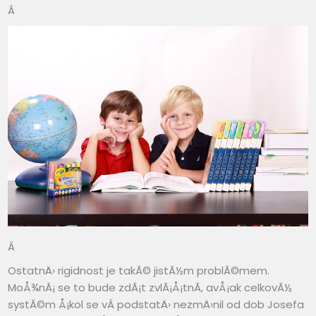
Â
Â
OstatnÄ› rigidnost je takÃ© jistÃ½m problÃ©mem.
MoÅ¾nÃ¡ se to bude zdÃ¡t zvlÃ¡Å¡tnÃ­, avÅ¡ak celkovÃ½
systÃ©m Å¡kol se vÂ podstatÄ› nezmÄ›nil od dob Josefa