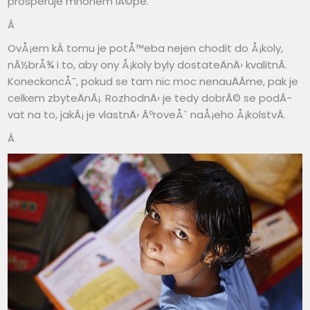
prosperuje mnohem lÃ©pe.
Â
OvÅ¡em kÂ tomu je potÅ™eba nejen chodit do Å¡koly,
nÃ½brÅ¾ i to, aby ony Å¡koly byly dostateÄnÄ› kvalitnÃ­.
KoneckoncÅ¯, pokud se tam nic moc nenauÄÃ­me, pak je
celkem zbyteÄnÃ¡. RozhodnÄ› je tedy dobrÃ© se podÃ­
vat na to, jakÃ¡ je vlastnÄ› ÃºroveÅˆ naÅ¡eho Å¡kolstvÃ­.
Â