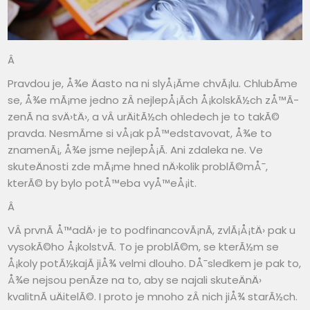
Â
Pravdou je, Å¾e Äasto na ni slyÅ¡Ã­me chvÃ¡lu. ChlubÃ­me
se, Å¾e mÃ¡me jedno zÂ nejlepÅ¡Ã­ch Å¡kolskÃ½ch zÅ™Ã­
zenÃ­ na svÄ›tÄ›, a vÂ urÄitÃ½ch ohledech je to takÃ©
pravda. NesmÃ­me si vÅ¡ak pÅ™edstavovat, Å¾e to
znamenÃ¡, Å¾e jsme nejlepÅ¡Ã­. Ani zdaleka ne. Ve
skuteÄnosti zde mÃ¡me hned nÄ›kolik problÃ©mÅ¯,
kterÃ© by bylo potÅ™eba vyÅ™eÅ¡it.
Â
VÂ prvnÃ­ Å™adÄ› je to podfinancovÃ¡nÃ­, zvlÃ¡Å¡tÄ› pak u
vysokÃ©ho Å¡kolstvÃ­. To je problÃ©m, se kterÃ½m se
Å¡koly potÃ½kajÃ­ jiÅ¾ velmi dlouho. DÅ¯sledkem je pak to,
Å¾e nejsou penÃ­ze na to, aby se najali skuteÄnÄ›
kvalitnÃ­ uÄitelÃ©. I proto je mnoho zÂ nich jiÅ¾ starÃ½ch.