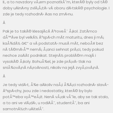
II., a to navzdory vÅ¡em poznatkÅ¯m, kterÃ© byly od tÃ©
doby uÄinÄ›ny zvlÃ¡Å¡tÄ› vÂ oboru dÄ›tskÃ© psychologie. I
zde je tedy rozhodnÄ› Äas na zmÄ›nu.
Â
Pak je to takÃ© klesajÃ­cÃ­ ÃºroveÅˆ Å¡kol. ZatÃ­mco
dÅ™Ã­ve byl velkÃ½ ÃºspÄ›ch mÃ­t maturitu, dnes ji mÃ¡
kaÅ¾dÃ½ â€“ a vÂ podstatÄ› musÃ­ mÃ­t, neboÅ¥ bez
nÃ­ tÃ©mÄ›Å™ nemÃ¡ Å¡anci sehnat prÃ¡ci, tedy pokud
nechce zaÄÃ­t podnikat. StejnÃ½ problÃ©m majÃ­ i
vysokÃ© Å¡koly. BohuÅ¾el, je zde prÃ¡vÄ› tlak na
sniÅ¾ovÃ¡nÃ­ nÃ¡roÄnosti, nikoliv na jejÃ­ zvyÅ¡ovÃ¡nÃ­.
Â
Je tedy vidÄ›t, Å¾e aÄkoliv naÅ¡i Å¾Ã¡ci rozhodnÄ› slavÃ­
ÃºspÄ›chy, jsou zde i nedostatky, kterÃ© by bylo
potÅ™eba vyÅ™eÅ¡it. NenÃ­ vÅ¡ak vÅ¯le, aby se tak stalo,
a to ani ve vlÃ¡dÄ›, u rodiÄÅ¯, studentÅ¯, ba ani
samotnÃ½ch uÄitelÅ¯.