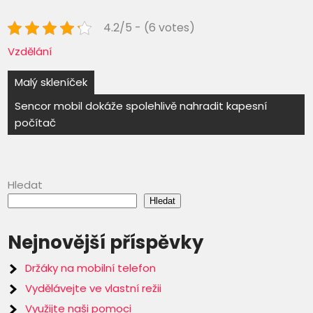
4.2/5 - (6 votes)
Vzdělání
Navigace
Malý skleníček
pro
Sencor mobil dokáže spolehlivě nahradit kapesní
počítač
příspěvek
Hledat
Hledat
Nejnovější příspěvky
Držáky na mobilní telefon
Vydělávejte ve vlastní režii
Využijte naši pomoci