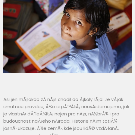
Asi jen mÃ¡lokdo zÂ nÃ¡s chodil do Å¡koly rÃ¡d. Je vÅ¡ak
smutnou pravdou, Å¾e si pÅ™Ã­liÅ¡ neuvÄ›domujeme, jak
je vlastnÄ› dÅ¯leÅ¾itÃ¡ nejen pro nÃ¡s, nÃ½brÅ¾ i pro
budoucnost naÅ¡eho nÃ¡roda. Historie nÃ¡m totiÅ¾
jasnÄ› ukazuje, Å¾e zemÄ›, kde jsou lidÃ© vzdÄ›lanÃ­,