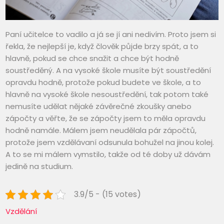
Paní učitelce to vadilo a já se jí ani nedivím. Proto jsem si
řekla, že nejlepší je, když člověk půjde brzy spát, a to
hlavně, pokud se chce snažit a chce být hodně
soustředěný. A na vysoké škole musíte být soustředění
opravdu hodně, protože pokud budete ve škole, a to
hlavně na vysoké škole nesoustředění, tak potom také
nemusíte udělat nějaké závěrečné zkoušky anebo
zápočty a věřte, že se zápočty jsem to měla opravdu
hodně namále. Málem jsem neudělala pár zápočtů,
protože jsem vzdělávaní odsunula bohužel na jinou kolej.
A to se mi málem vymstilo, takže od té doby už dávám
jedině na studium.
3.9/5 - (15 votes)
Vzdělání