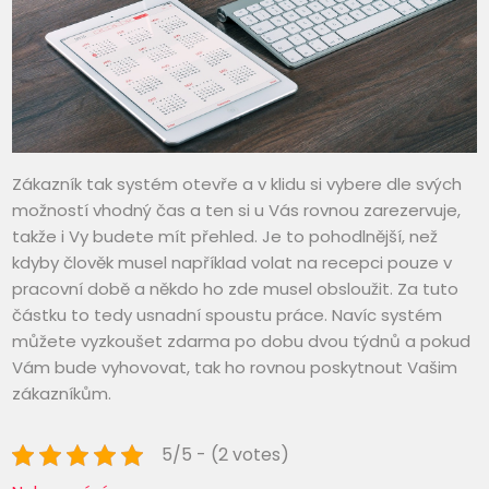
Zákazník tak systém otevře a v klidu si vybere dle svých
možností vhodný čas a ten si u Vás rovnou zarezervuje,
takže i Vy budete mít přehled. Je to pohodlnější, než
kdyby člověk musel například volat na recepci pouze v
pracovní době a někdo ho zde musel obsloužit. Za tuto
částku to tedy usnadní spoustu práce. Navíc systém
můžete vyzkoušet zdarma po dobu dvou týdnů a pokud
Vám bude vyhovovat, tak ho rovnou poskytnout Vašim
zákazníkům.
5/5 - (2 votes)