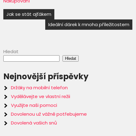
Nakupování
Navigace
Jak se stát ajťákem
pro
Ideální dárek k mnoha příležitostem
příspěvek
Hledat
Hledat
Nejnovější příspěvky
Držáky na mobilní telefon
Vydělávejte ve vlastní režii
Využijte naši pomoci
Dovolenou už vážně potřebujeme
Dovolená vašich snů