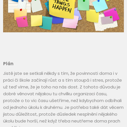
Plán
Jistě jste se setkali někdy s tím, že povinnosti doma i v
práci či škole začínají růst a s tím stoupá i stres, protože
už teď víme, že je toho na nás dost. Z tohoto důvodu je
dobré věnovat nějakou tu chvilku organizaci času,
protože o to víc času ušetříme, než kdybychom odbíhali
od jednoho úkolu k druhému. Je potřeba také dát věcem
jistou důležitost, protože důsledek nesplnění nějakého
úkolu bude horší, než když třeba neutřeme doma prach