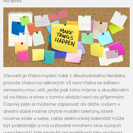
na skříni.
Zároveň je třeba myslet také z dlouhodobého hlediska,
protože třeba na některých VŠ není třeba se během
semestru moc učit, jenže pak toho máme o zkouškovém
až na hlavu a stres v tomto období není nic příjemným.
Časový plán si můžeme zapisovat do diáře, ovšem v
dnešní době máme chytré mobilní telefony, které
nosíme stále u sebe, takže elektronický kalendář může
být praktičtější a má rozhodně mnohem více různých
vymožeností, kde nechybí ani maličkosti jako možnost