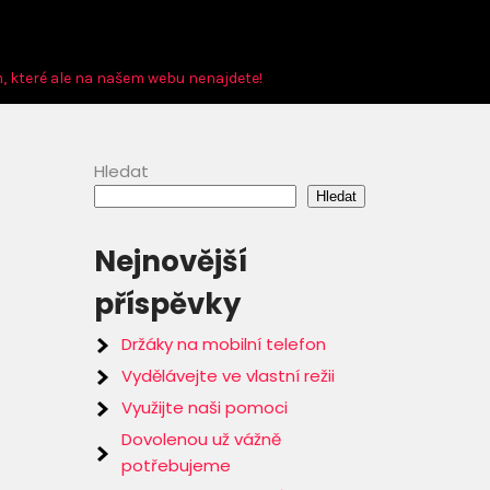
m, které ale na našem webu nenajdete!
Hledat
Hledat
Nejnovější
příspěvky
Držáky na mobilní telefon
Vydělávejte ve vlastní režii
Využijte naši pomoci
Dovolenou už vážně
potřebujeme