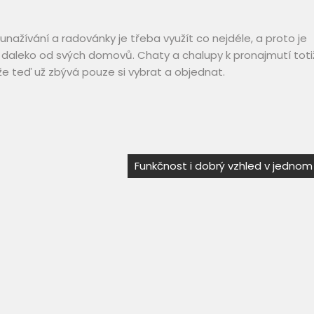
ažívání a radovánky je třeba využít co nejdéle, a proto je
daleko od svých domovů. Chaty a chalupy k pronajmutí toti
kže teď už zbývá pouze si vybrat a objednat.
Funkčnost i dobrý vzhled v jednom