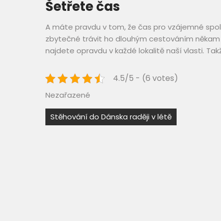
Šetřete čas
A máte pravdu v tom, že čas pro vzájemné spolun
zbytečné trávit ho dlouhým cestováním někam 
najdete opravdu v každé lokalitě naší vlasti. Ta
4.5/5 - (6 votes)
Nezařazené
Navigace
Stěhování do Dánska raději v létě
pro
příspěvek