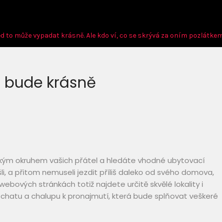
ed to může vypadat krásně. Ale kdo ví, co se skrývá za oním pozlátke
 bude krásně
rokým okruhem vašich přátel a hledáte vhodné ubytovací
li, a přitom nemuseli jezdit příliš daleko od svého domova,
webových stránkách totiž najdete určitě skvělé lokality i
u
chatu a chalupu k pronajmutí
, která bude splňovat veškeré